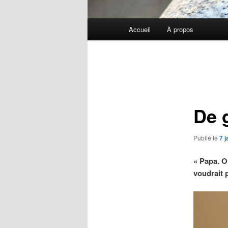
Menu
Accueil
À propos
principal
Navigation
des
articles
De 
Publié le
7 
« Papa. On
voudrait 
Lecteur
vidéo