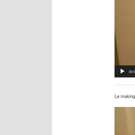
00:
Le making 
Lecteur
vidéo