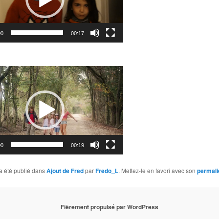
00
00:17
00
00:19
a été publié dans
Ajout de Fred
par
Fredo_L
. Mettez-le en favori avec son
permali
Fièrement propulsé par WordPress