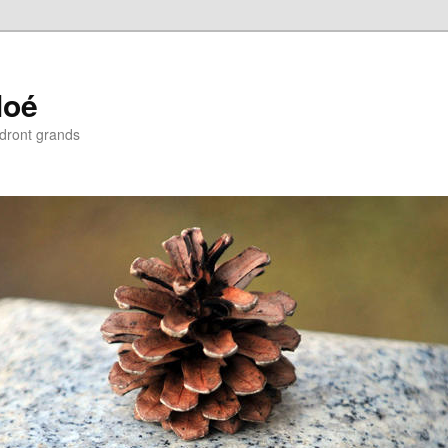
loé
ndront grands